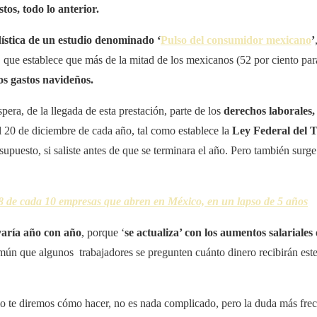
tos, todo lo anterior.
dística de un estudio denominado ‘
Pulso del consumidor mexicano
’
, que establece que más de la mitad de los mexicanos (52 por ciento par
os gastos navideños.
spera, de la llegada de esta prestación, parte de los
derechos laborales
l 20 de diciembre de cada año, tal como establece la
Ley Federal del 
supuesto, si saliste antes de que se terminara el año. Pero también surg
8 de cada 10 empresas que abren en México, en un lapso de 5 años
varía año con año
, porque ‘
se actualiza’ con los aumentos salariales
mún que algunos trabajadores se pregunten cuánto dinero recibirán est
o te diremos cómo hacer, no es nada complicado, pero la duda más frec