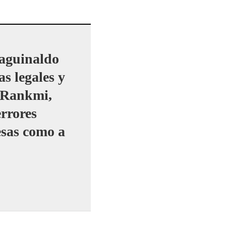
 aguinaldo
s legales y
n Rankmi,
errores
esas como a