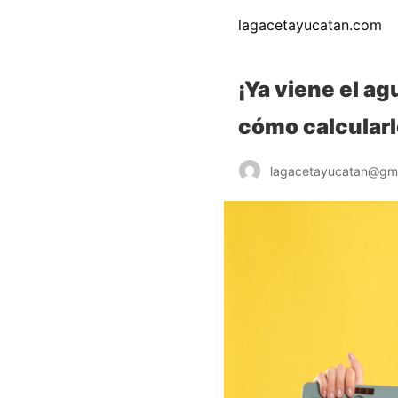
lagacetayucatan.com
¡Ya viene el a
cómo calcular
lagacetayucatan@gm