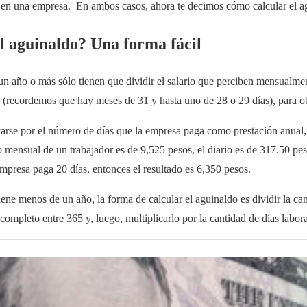
 en una empresa. En ambos casos, ahora te decimos cómo calcular el
l aguinaldo? Una forma fácil
un año o más sólo tienen que dividir el salario que perciben mensualmen
recordemos que hay meses de 31 y hasta uno de 28 o 29 días), para obt
icarse por el número de días que la empresa paga como prestación anual
so mensual de un trabajador es de 9,525 pesos, el diario es de 317.50 pe
empresa paga 20 días, entonces el resultado es 6,350 pesos.
iene menos de un año, la forma de calcular el aguinaldo es dividir la ca
completo entre 365 y, luego, multiplicarlo por la cantidad de días labor