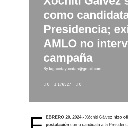
Xóchitl Gálvez 
como candidata
Presidencia; ex
AMLO no interv
campaña
By
lagacetayucatan@gmail.com
0
176327
0
F
EBRERO 20, 2024.-
Xóchitl Gálvez
hizo ofi
postulación
como candidata a la Presidenci