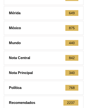
Mérida
649
México
875
Mundo
440
Nota Central
842
Nota Principal
340
Política
768
Recomendados
2237