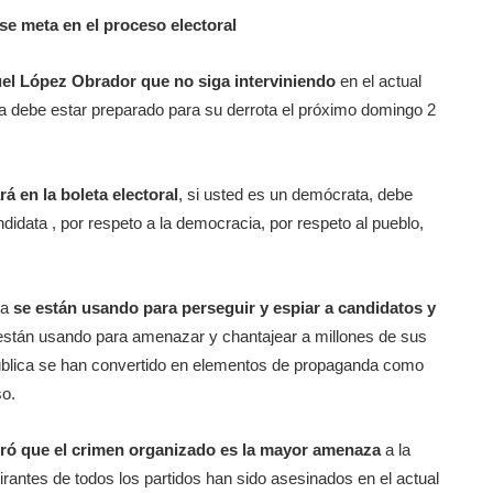
e meta en el proceso electoral
uel López Obrador que no siga interviniendo
en el actual
ta debe estar preparado para su derrota el próximo domingo 2
á en la boleta electoral
, si usted es un demócrata, debe
didata , por respeto a la democracia, por respeto al pueblo,
ia
se están usando para perseguir y espiar a candidatos y
 están usando para amenazar y chantajear a millones de sus
n pública se han convertido en elementos de propaganda como
so.
ró que el crimen organizado es la mayor amenaza
a la
antes de todos los partidos han sido asesinados en el actual