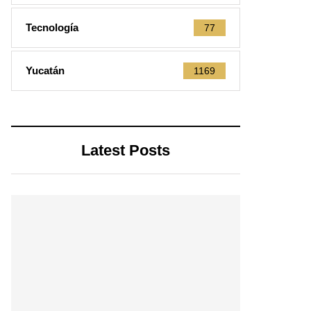
Tecnología
77
Yucatán
1169
Latest Posts