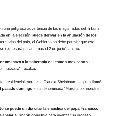
en una peligrosa advertencia de los magistrados del Tribunal
ada en la elección puede derivar en la anulación de los
erritorios del país, el Gobierno no debe permitir que ese
 se expresará en las urnas el 2 de junio”, afirmó.
or amenaza a la soberanía del estado mexicano
y un
democracia”, recalcó.
ata presidencial morenista Claudia Sheinbaum, a quien
llamó
 el pasado domingo
en la denominada “Marcha por nuestra
No se puede un día citar la encíclica del papa Francisco
 apelar al rincón colectiv
o para avanzar un proceso