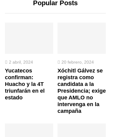
Popular Posts
2 abril, 2024
20 febrero, 2024
Yucatecos
Xóchitl Gálvez se
confirman:
registra como
Huacho y la 4T
candidata a la
triunfarán en el
Presidencia; exige
estado
que AMLO no
intervenga en la
campaña