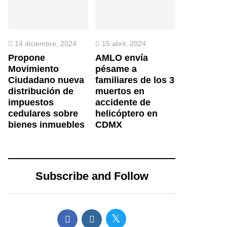
14 diciembre, 2024
15 abril, 2024
Propone
AMLO envía
Movimiento
pésame a
Ciudadano nueva
familiares de los 3
distribución de
muertos en
impuestos
accidente de
cedulares sobre
helicóptero en
bienes inmuebles
CDMX
Subscribe and Follow