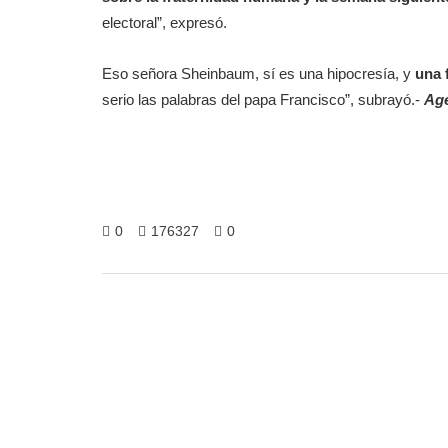
electoral”, expresó.
Eso señora Sheinbaum, sí es una hipocresía, y
una 
serio las palabras del papa Francisco”, subrayó.-
Ag
0
176327
0