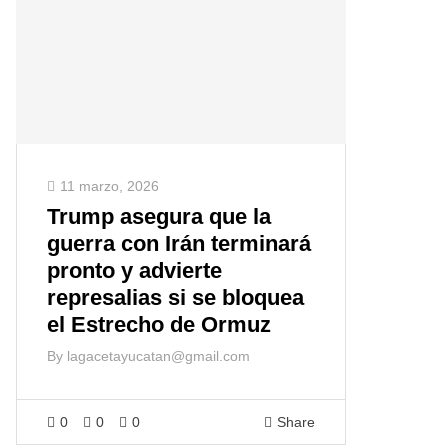
11 marzo, 2026
Trump asegura que la
guerra con Irán terminará
pronto y advierte
represalias si se bloquea
el Estrecho de Ormuz
By
lagacetayucatan@gmail.com
0
0
0
Share