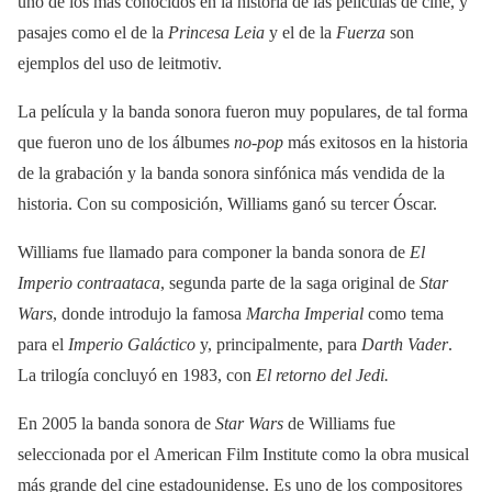
uno de los más conocidos en la historia de las películas de cine, y
pasajes como el de la
Princesa Leia
y el de la
Fuerza
son
ejemplos del uso de leitmotiv.
La película y la banda sonora fueron muy populares, de tal forma
que fueron uno de los álbumes
no-pop
más exitosos en la historia
de la grabación​ y la banda sonora sinfónica más vendida de la
historia.​ Con su composición, Williams ganó su tercer Óscar.
Williams fue llamado para componer la banda sonora de
El
Imperio contraataca
, segunda parte de la saga original de
Star
Wars
, donde introdujo la famosa
Marcha Imperial
como tema
para el
Imperio Galáctico
y, principalmente, para
Darth Vader
.
La trilogía concluyó en 1983, con
El retorno del Jedi.
En 2005 la banda sonora de
Star Wars
de Williams fue
seleccionada por el American Film Institute como la obra musical
más grande del cine estadounidense. Es uno de los compositores