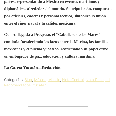
países, representando a México en eventos marítimos y
diplomáticos alrededor del mundo. Su tripulación, compuesta
por oficiales, cadetes y personal técnico, simboliza la unión
entre el rigor naval y la calidez mexicana.
Con su llegada a Progreso, el “Caballero de los Mares”
continúa fortaleciendo los lazos entre la Marina, las familias
mexicanas y el pueblo yucateco, reafirmando su papel
como
un
embajador de paz, educación y cultura marítima
.
La Gaceta Yucatán—Redacción.
Categorías:
Blog
,
México
,
Mundo
,
Nota Central
,
Nota Principal
,
Recomendados
,
Yucatán
Deja un comentario