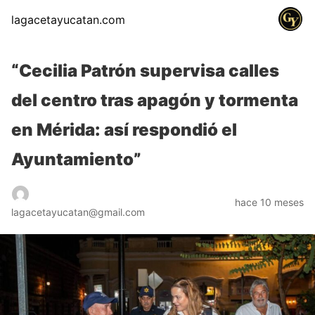
lagacetayucatan.com
“Cecilia Patrón supervisa calles
del centro tras apagón y tormenta
en Mérida: así respondió el
Ayuntamiento”
hace 10 meses
lagacetayucatan@gmail.com