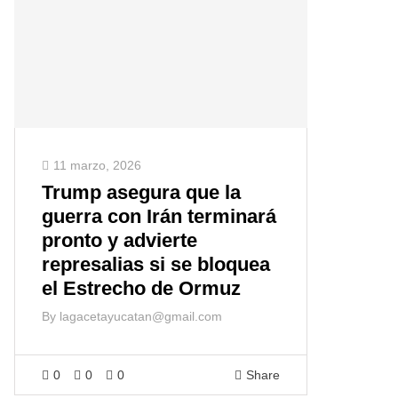
11 marzo, 2026
Trump asegura que la
guerra con Irán terminará
pronto y advierte
represalias si se bloquea
el Estrecho de Ormuz
By
lagacetayucatan@gmail.com
0
0
0
Share