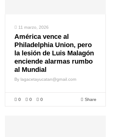
11 marzo, 2026
América vence al
Philadelphia Union, pero
la lesión de Luis Malagón
enciende alarmas rumbo
al Mundial
By
lagacetayucatan@gmail.com
0
0
0
Share