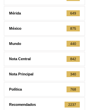
Mérida
649
México
875
Mundo
440
Nota Central
842
Nota Principal
340
Política
768
Recomendados
2237