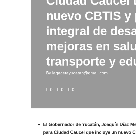
Ciudad Caucel 
nuevo CBTIS y 
integral de des
mejoras en salu
transporte y e
By
lagacetayucatan@gmail.com
0
0
0
El Gobernador de Yucatán, Joaquín Díaz Men
para Ciudad Caucel que incluye un nuevo CB