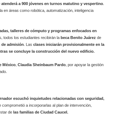
e atenderá a 900 jóvenes en turnos matutino y vespertino
.
da en áreas como robótica, automatización, inteligencia
izadas, talleres de cómputo y programas enfocados en
 todos los estudiantes recibirán la
beca Benito Juárez
de
n de admisión
. Las
clases iniciarán provisionalmente en
la
as se concluye la construcción del nuevo edificio.
de México
,
Claudia Sheinbaum Pardo
, por apoyar la gestión
ado.
rnador escuchó inquietudes relacionadas con seguridad,
e comprometió a incorporarlas al plan de intervención,
estar de
las familias de Ciudad Caucel.