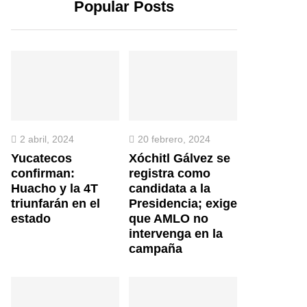
Popular Posts
2 abril, 2024
20 febrero, 2024
Yucatecos
Xóchitl Gálvez se
confirman:
registra como
Huacho y la 4T
candidata a la
triunfarán en el
Presidencia; exige
estado
que AMLO no
intervenga en la
campaña