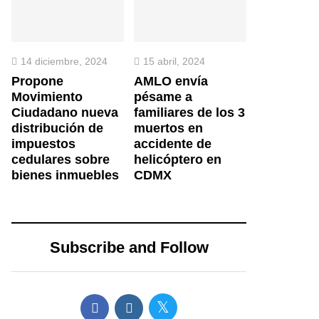
14 diciembre, 2024
15 abril, 2024
Propone
AMLO envía
Movimiento
pésame a
Ciudadano nueva
familiares de los 3
distribución de
muertos en
impuestos
accidente de
cedulares sobre
helicóptero en
bienes inmuebles
CDMX
Subscribe and Follow