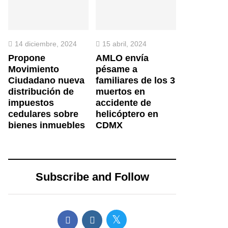
14 diciembre, 2024
15 abril, 2024
Propone
AMLO envía
Movimiento
pésame a
Ciudadano nueva
familiares de los 3
distribución de
muertos en
impuestos
accidente de
cedulares sobre
helicóptero en
bienes inmuebles
CDMX
Subscribe and Follow