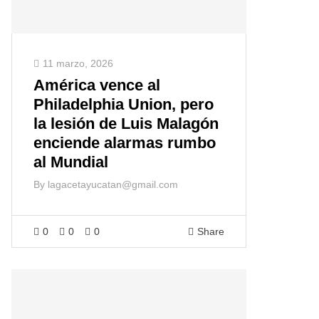
11 marzo, 2026
América vence al
Philadelphia Union, pero
la lesión de Luis Malagón
enciende alarmas rumbo
al Mundial
By
lagacetayucatan@gmail.com
0
0
0
Share