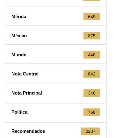
Mérida
649
México
875
Mundo
440
Nota Central
842
Nota Principal
340
Política
768
Recomendados
2237