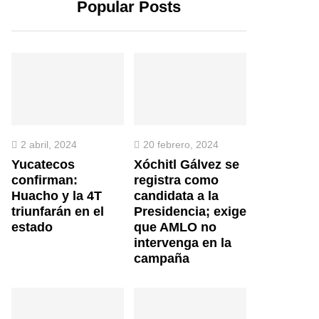
Popular Posts
2 abril, 2024
20 febrero, 2024
Yucatecos
Xóchitl Gálvez se
confirman:
registra como
Huacho y la 4T
candidata a la
triunfarán en el
Presidencia; exige
estado
que AMLO no
intervenga en la
campaña