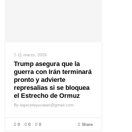
11 marzo, 2026
Trump asegura que la
guerra con Irán terminará
pronto y advierte
represalias si se bloquea
el Estrecho de Ormuz
By
lagacetayucatan@gmail.com
0
0
0
Share