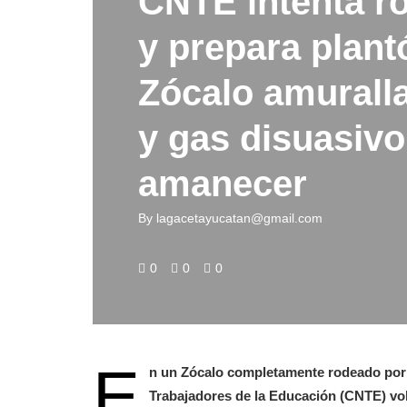
CNTE intenta r
y prepara plant
Zócalo amurall
y gas disuasivo
amanecer
By
lagacetayucatan@gmail.com
0
0
0
E
n un Zócalo completamente rodeado por v
Trabajadores de la Educación (CNTE) volv