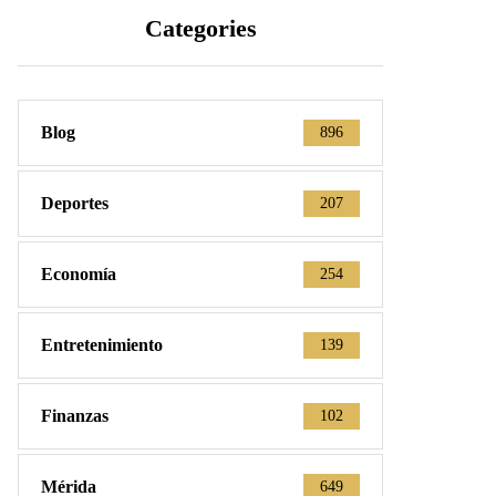
Categories
Blog
896
Deportes
207
Economía
254
Entretenimiento
139
Finanzas
102
Mérida
649