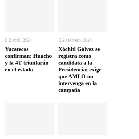
2 abril, 2024
20 febrero, 2024
Yucatecos
Xóchitl Gálvez se
confirman: Huacho
registra como
y la 4T triunfarán
candidata a la
en el estado
Presidencia; exige
que AMLO no
intervenga en la
campaña