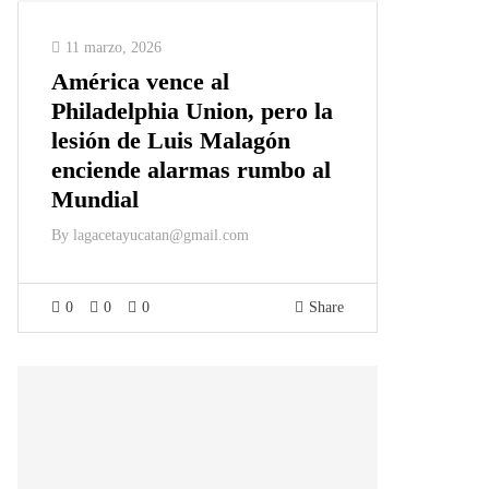
11 marzo, 2026
América vence al
Philadelphia Union, pero la
lesión de Luis Malagón
enciende alarmas rumbo al
Mundial
By
lagacetayucatan@gmail.com
0
0
0
Share