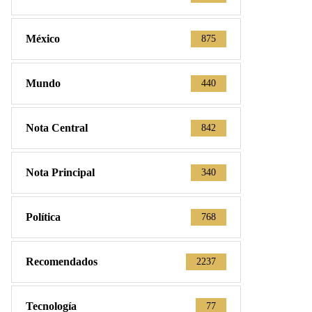
México
875
Mundo
440
Nota Central
842
Nota Principal
340
Política
768
Recomendados
2237
Tecnología
77