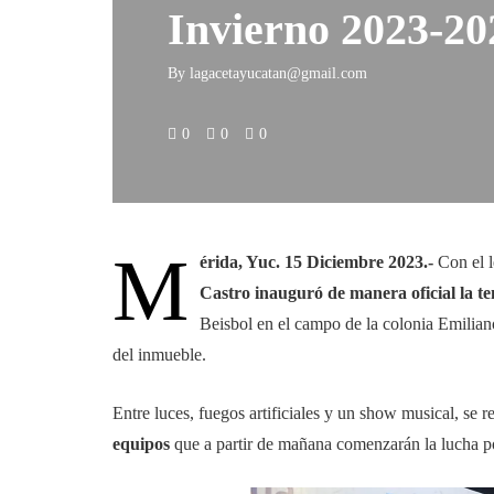
Invierno 2023-20
By
lagacetayucatan@gmail.com
0
0
0
M
érida, Yuc. 15 Diciembre 2023.-
Con el 
Castro inauguró de manera oficial la 
Beisbol en el campo de la colonia Emilian
del inmueble.
Entre luces, fuegos artificiales y un show musical, se r
equipos
que a partir de mañana comenzarán la lucha por