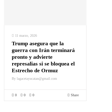
11 marzo, 2026
Trump asegura que la
guerra con Irán terminará
pronto y advierte
represalias si se bloquea el
Estrecho de Ormuz
By
lagacetayucatan@gmail.com
0
0
0
Share