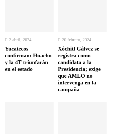
2 abril, 2024
20 febrero, 2024
Yucatecos
Xóchitl Gálvez se
confirman: Huacho
registra como
y la 4T triunfarán
candidata a la
en el estado
Presidencia; exige
que AMLO no
intervenga en la
campaña