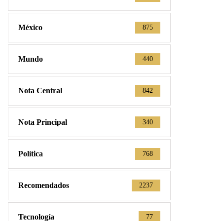
México
875
Mundo
440
Nota Central
842
Nota Principal
340
Política
768
Recomendados
2237
Tecnología
77