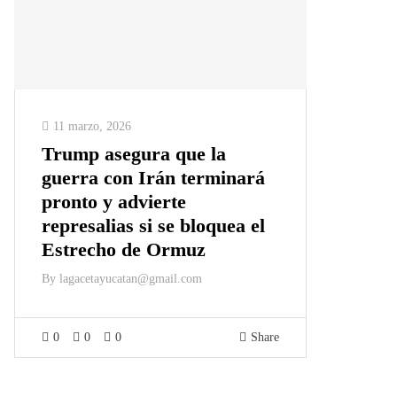
11 marzo, 2026
Trump asegura que la
guerra con Irán terminará
pronto y advierte
represalias si se bloquea el
Estrecho de Ormuz
By
lagacetayucatan@gmail.com
0
0
0
Share