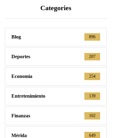
Categories
Blog
896
Deportes
207
Economía
254
Entretenimiento
139
Finanzas
102
Mérida
649