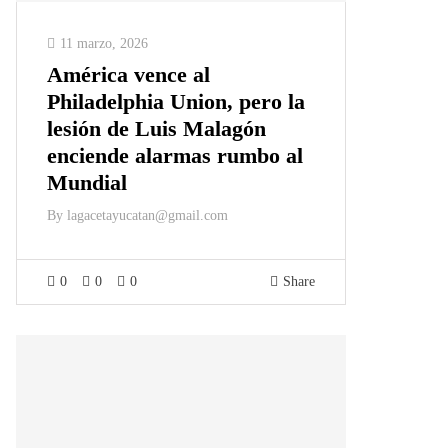
11 marzo, 2026
América vence al
Philadelphia Union, pero la
lesión de Luis Malagón
enciende alarmas rumbo al
Mundial
By
lagacetayucatan@gmail.com
0
0
0
Share