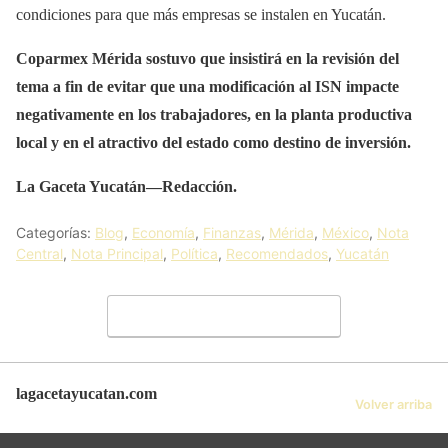
condiciones para que más empresas se instalen en Yucatán.
Coparmex Mérida sostuvo que insistirá en la revisión del
tema a fin de evitar que una modificación al ISN impacte
negativamente en los trabajadores, en la planta productiva
local y en el atractivo del estado como destino de inversión.
La Gaceta Yucatán—Redacción.
Categorías:
Blog
,
Economía
,
Finanzas
,
Mérida
,
México
,
Nota
Central
,
Nota Principal
,
Política
,
Recomendados
,
Yucatán
Deja un comentario
lagacetayucatan.com
Volver arriba