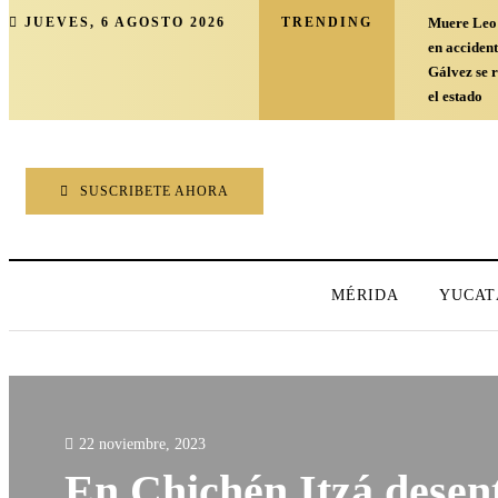
JUEVES, 6 AGOSTO 2026
TRENDING
Muere Leo 
en acciden
Gálvez se 
el estado
SUSCRIBETE AHORA
MÉRIDA
YUCAT
22 noviembre, 2023
En Chichén Itzá desent