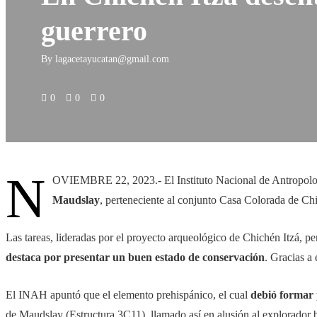
guerrero
By
lagacetayucatan@gmail.com
0
0
0
N
OVIEMBRE 22, 2023.- El Instituto Nacional de Antropolo
Maudslay
, perteneciente al conjunto Casa Colorada de Chi
Las tareas, lideradas por el proyecto arqueológico de Chichén Itzá, p
destaca por presentar un buen estado de conservación
. Gracias a
El INAH apuntó que el elemento prehispánico, el cual
debió formar 
de Maudslay (Estructura 3C11), llamado así en alusión al explorador b