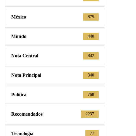
México
875
Mundo
440
Nota Central
842
Nota Principal
340
Política
768
Recomendados
2237
Tecnología
77