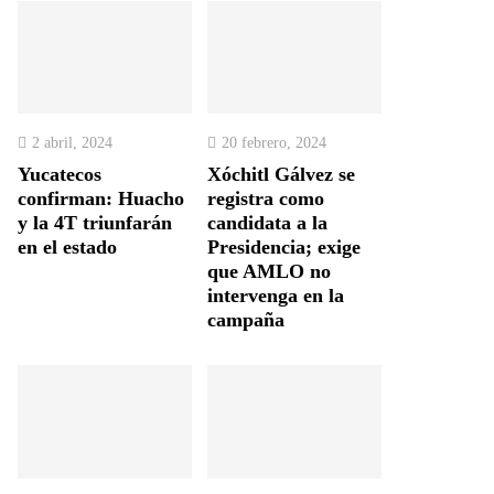
2 abril, 2024
20 febrero, 2024
Yucatecos
Xóchitl Gálvez se
confirman: Huacho
registra como
y la 4T triunfarán
candidata a la
en el estado
Presidencia; exige
que AMLO no
intervenga en la
campaña