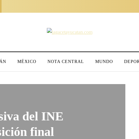
ÁN
MÉXICO
NOTA CENTRAL
MUNDO
DEPO
siva del INE
ición final