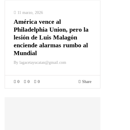
11 marzo, 2026
América vence al
Philadelphia Union, pero la
lesión de Luis Malagón
enciende alarmas rumbo al
Mundial
By
lagacetayucatan@gmail.com
0
0
0
Share