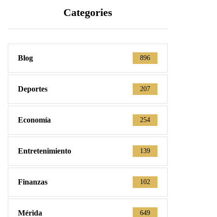
Categories
Blog
896
Deportes
207
Economía
254
Entretenimiento
139
Finanzas
102
Mérida
649