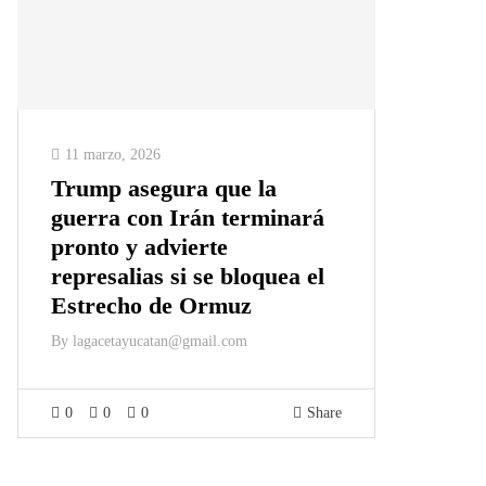
11 marzo, 2026
Trump asegura que la
guerra con Irán terminará
pronto y advierte
represalias si se bloquea el
Estrecho de Ormuz
By
lagacetayucatan@gmail.com
0
0
0
Share