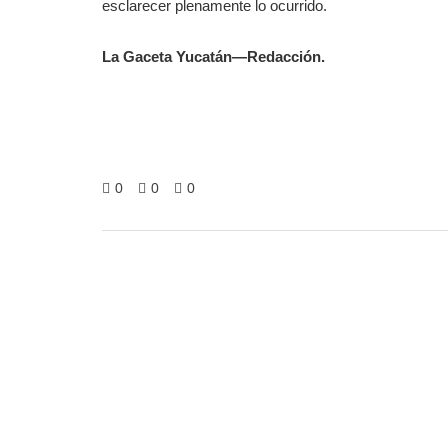
esclarecer plenamente lo ocurrido.
La Gaceta Yucatán—Redacción.
0
0
0