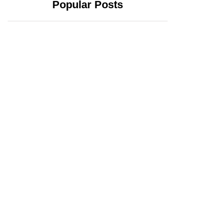
Popular Posts
2 abril, 2024
20 febrero, 2024
Yucatecos
Xóchitl Gálvez se
confirman:
registra como
Huacho y la 4T
candidata a la
triunfarán en el
Presidencia; exige
estado
que AMLO no
intervenga en la