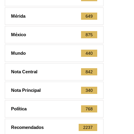
Mérida
649
México
875
Mundo
440
Nota Central
842
Nota Principal
340
Política
768
Recomendados
2237