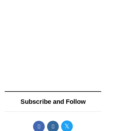
campaña
14 diciembre, 2024
15 abril, 2024
Propone
AMLO envía
Movimiento
pésame a
Ciudadano nueva
familiares de los 3
distribución de
muertos en
impuestos
accidente de
cedulares sobre
helicóptero en
Subscribe and Follow
bienes inmuebles
CDMX