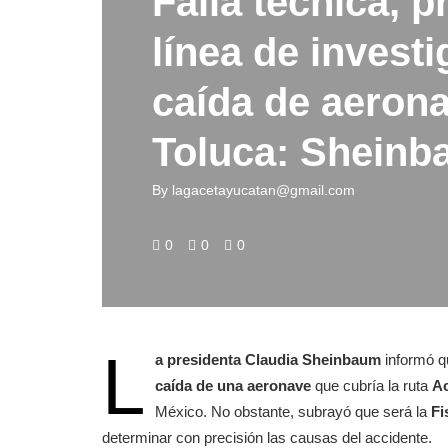
Falla técnica, p
línea de invest
caída de aeron
Toluca: Shein
By
lagacetayucatan@gmail.com
0
0
0
L
a presidenta
Claudia Sheinbaum
informó 
caída de una aeronave
que cubría la ruta
Ac
México. No obstante, subrayó que será la
Fi
determinar con precisión las causas del accidente.