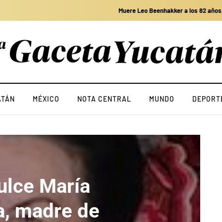
Muere Leo Beenhakker a los 82 años, legendario exentrenador de Real Madri
ATÁN
MÉXICO
NOTA CENTRAL
MUNDO
DEPORT
Dulce María
, madre de