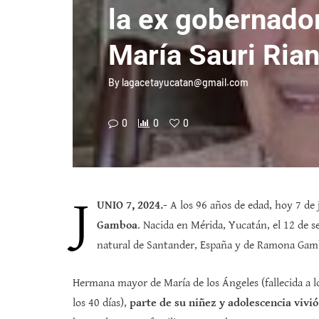
la ex gobernado
María Sauri Ria
By
lagacetayucatan@gmail.com
0
0
0
J
UNIO 7, 2024.-
A los 96 años de edad, hoy 7 de j
Gamboa
. Nacida en Mérida, Yucatán, el 12 de 
natural de Santander, España y de Ramona Gam
Hermana mayor de María de los Ángeles (fallecida a lo
los 40 días),
parte de su niñez y adolescencia vivi