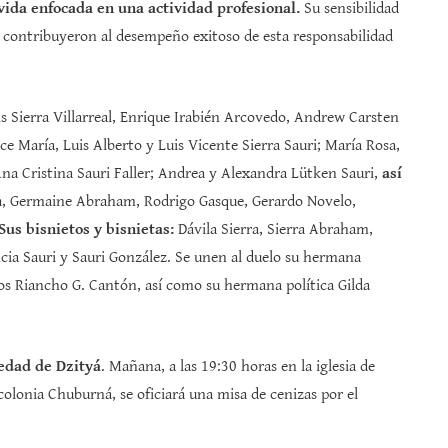
ida enfocada en una actividad profesional.
Su sensibilidad
 contribuyeron al desempeño exitoso de esta responsabilidad
is Sierra Villarreal, Enrique Irabién Arcovedo, Andrew Carsten
ce María, Luis Alberto y Luis Vicente Sierra Sauri; María Rosa,
Ana Cristina Sauri Faller; Andrea y Alexandra Lütken Sauri,
así
a, Germaine Abraham, Rodrigo Gasque, Gerardo Novelo,
Sus bisnietos y bisnietas:
Dávila Sierra, Sierra Abraham,
ncia Sauri y Sauri González. Se unen al duelo su hermana
os Riancho G. Cantón, así como su hermana política Gilda
iedad de Dzityá
. Mañana, a las 19:30 horas en la iglesia de
 colonia Chuburná, se oficiará una misa de cenizas por el