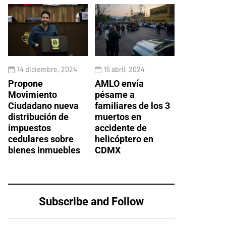
14 diciembre, 2024
15 abril, 2024
Propone
AMLO envía
Movimiento
pésame a
Ciudadano nueva
familiares de los 3
distribución de
muertos en
impuestos
accidente de
cedulares sobre
helicóptero en
bienes inmuebles
CDMX
Subscribe and Follow