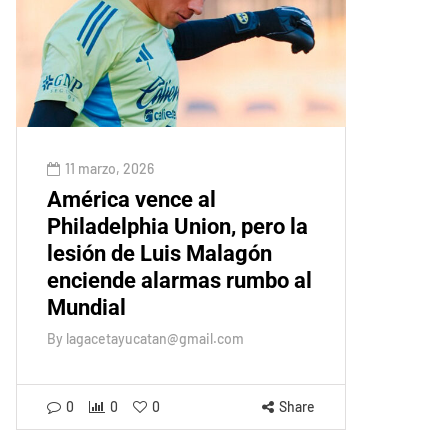
11 marzo, 2026
América vence al
Philadelphia Union, pero la
lesión de Luis Malagón
enciende alarmas rumbo al
Mundial
By
lagacetayucatan@gmail.com
0
0
0
Share