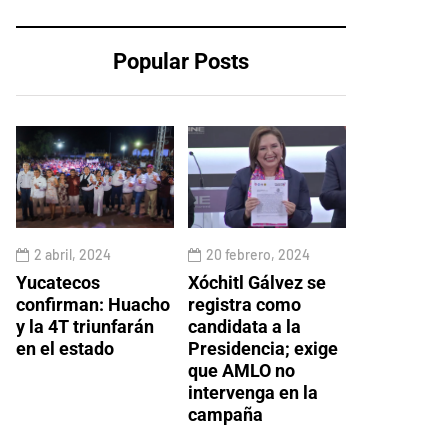
Popular Posts
2 abril, 2024
20 febrero, 2024
Yucatecos
Xóchitl Gálvez se
confirman: Huacho
registra como
y la 4T triunfarán
candidata a la
en el estado
Presidencia; exige
que AMLO no
intervenga en la
campaña