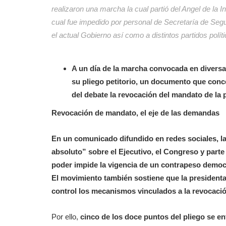
realizaron una marcha la cual partió del Angel de la I
cual fue impedido por personal de Secretaría de Se
el actual Gobierno así como a distintos partid
A un día de la marcha convocada en diversa
su pliego petitorio, un documento que conce
del debate la revocación del mandato de la
Revocación de mandato, el eje de las demandas
En un comunicado difundido en redes sociales, l
absoluto” sobre el Ejecutivo, el Congreso y parte
poder impide la vigencia de un contrapeso democr
El movimiento también sostiene que la presidenta
control los mecanismos vinculados a la revocaci
Por ello,
cinco de los doce puntos del pliego
se en