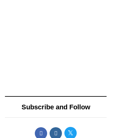
campaña
14 diciembre, 2024
15 abril, 2024
Propone
AMLO envía
Movimiento
pésame a
Ciudadano nueva
familiares de los 3
distribución de
muertos en
impuestos
accidente de
cedulares sobre
helicóptero en
Subscribe and Follow
bienes inmuebles
CDMX