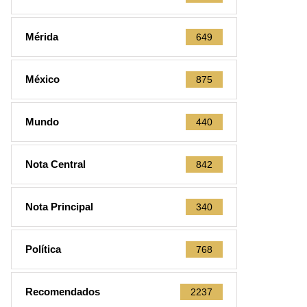
Mérida
649
México
875
Mundo
440
Nota Central
842
Nota Principal
340
Política
768
Recomendados
2237