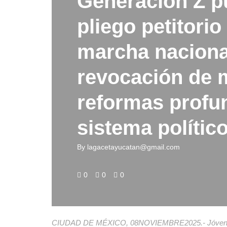
Generación Z p
pliego petitorio
marcha naciona
revocación de 
reformas profu
sistema polític
By
lagacetayucatan@gmail.com
0
0
0
CIUDAD DE MÉXICO, 08NOVIEMBRE2025.- Jóvenes s