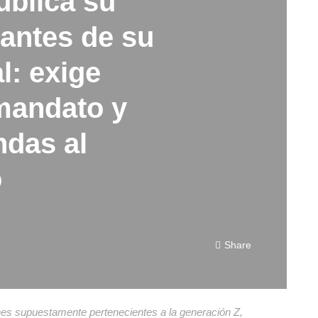
ublica su
 antes de su
l: exige
mandato y
ndas al
o
Share
upuestamente pertenecientes a la generación Z,