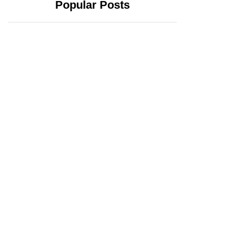
Popular Posts
2 abril, 2024
20 febrero, 2024
Yucatecos
Xóchitl Gálvez se
confirman:
registra como
Huacho y la 4T
candidata a la
triunfarán en el
Presidencia; exige
estado
que AMLO no
intervenga en la