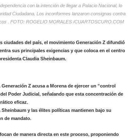
ndependencia con la intención de llegar a Palacio Nacional, lo
guridad Ciudadana. Los inconformes lanzaron consignas contra
os políticos . FOTO: ROGELIO MORALES /CUARTOSCURO.COM
s ciudades del país, el movimiento Generación Z difundió
ntra sus principales exigencias y que coloca en el centro
 presidenta Claudia Sheinbaum.
a Generación Z acusa a Morena de ejercer un “control
 del Poder Judicial, señalando que esta concentración de
ático eficaz.
 Sheinbaum y las élites políticas mantienen bajo su
ón de mandato.
focan de manera directa en este proceso, proponiendo