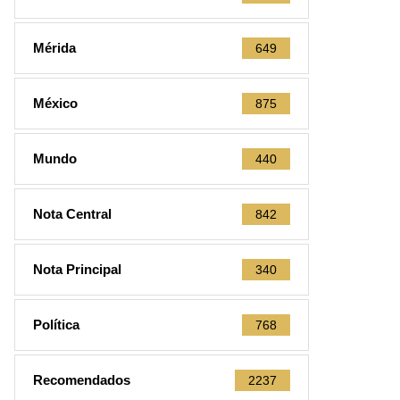
Mérida
649
México
875
Mundo
440
Nota Central
842
Nota Principal
340
Política
768
Recomendados
2237