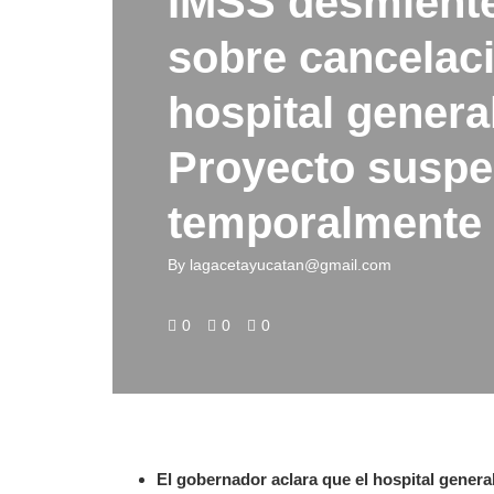
IMSS desmient
sobre cancelaci
hospital general
Proyecto susp
temporalmente
By
lagacetayucatan@gmail.com
0
0
0
El gobernador aclara que el hospital genera