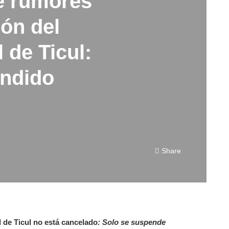
e rumores
ón del
 de Ticul:
endido
Share
l de Ticul no está cancelado
: Solo se suspende