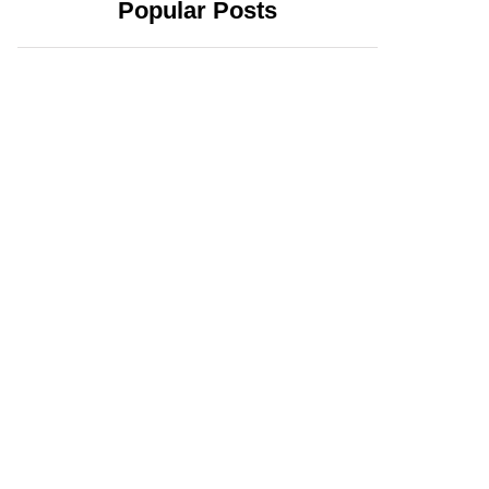
Popular Posts
2 abril, 2024
20 febrero, 2024
Yucatecos
Xóchitl Gálvez se
confirman:
registra como
Huacho y la 4T
candidata a la
triunfarán en el
Presidencia; exige
estado
que AMLO no
intervenga en la