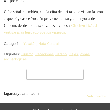
4.1 por ciento.
Cabe señalar, también, que la cifra de turistas que visitan las zonas
arqueológicas de Yucatán provienen en su gran mayoría de
Cancún, desde donde se organizan viajes a
Chichén Itzá, el
vestigio más buscado por los viajeros.
Categorías:
Yucatán
,
Nota Central
Etiquetas:
Turismo
,
Vacaciones
,
Verano
,
Viajes
,
Zonas
arqueológicas
Deja un comentario
lagacetayucatan.com
Volver arriba