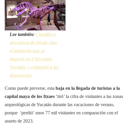
Lee también:
Científicos
descubren de dónde vino
el meteorito que se
impactó en Chicxulub,
Yucatán, y extinguió a los
dinosaurios
Como puede preverse, esta
baja en la llegada de turistas a la
capital maya de los Itzaes
‘tiró’ la cifra de visitantes a las zonas
arqueológicas de Yucatán durante las vacaciones de verano,
porque ‘perdió’ unos 77 mil visitantes en comparación con el
asueto de 2023.