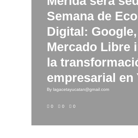
Mérida será sed
Semana de Ec
Digital: Google
Mercado Libre 
la transformaci
empresarial en
By
lagacetayucatan@gmail.com
0
0
0