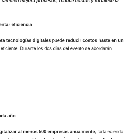
; también mejora procesos, reduce costos y fortalece la
ntar eficiencia
a tecnologías digitales
puede
reducir costos hasta en un
eficiente. Durante los dos días del evento se abordarán
s
cada año
gitalizar al menos 500 empresas anualmente
, fortaleciendo