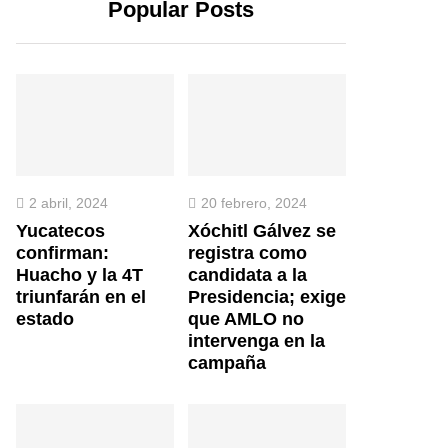
Popular Posts
2 abril, 2024
20 febrero, 2024
Yucatecos
Xóchitl Gálvez se
confirman:
registra como
Huacho y la 4T
candidata a la
triunfarán en el
Presidencia; exige
estado
que AMLO no
intervenga en la
campaña