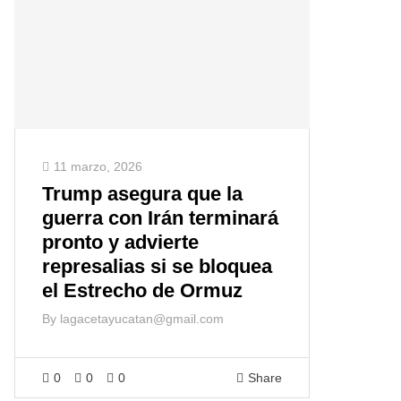
11 marzo, 2026
Trump asegura que la
guerra con Irán terminará
pronto y advierte
represalias si se bloquea
el Estrecho de Ormuz
By
lagacetayucatan@gmail.com
0
0
0
Share