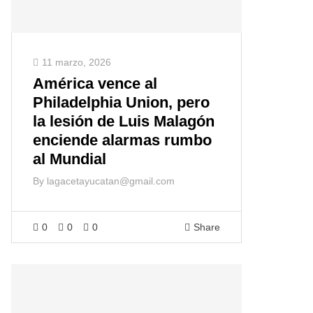
11 marzo, 2026
América vence al
Philadelphia Union, pero
la lesión de Luis Malagón
enciende alarmas rumbo
al Mundial
By
lagacetayucatan@gmail.com
0
0
0
Share