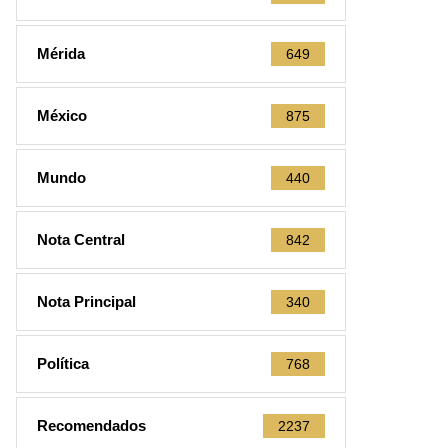
Mérida
649
México
875
Mundo
440
Nota Central
842
Nota Principal
340
Política
768
Recomendados
2237