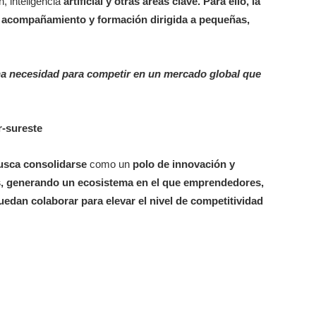
, inteligencia
artificial y otras áreas clave. Para ello, la
de acompañamiento y formación dirigida a pequeñas,
una necesidad para competir en un mercado global que
r-sureste
usca consolidarse
como un
polo de innovación y
ís, generando un ecosistema en el que emprendedores,
edan colaborar para elevar el nivel de competitividad