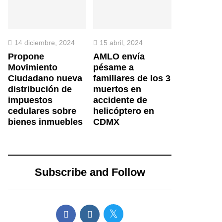
14 diciembre, 2024
15 abril, 2024
Propone
AMLO envía
Movimiento
pésame a
Ciudadano nueva
familiares de los 3
distribución de
muertos en
impuestos
accidente de
cedulares sobre
helicóptero en
bienes inmuebles
CDMX
Subscribe and Follow