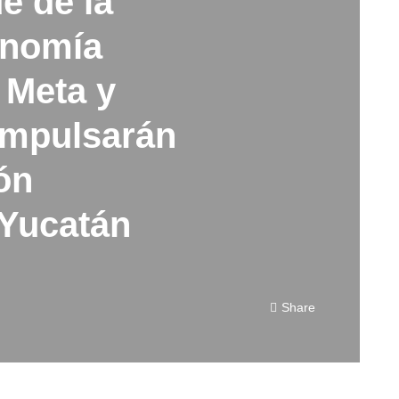
e de la
onomía
, Meta y
impulsarán
ón
 Yucatán
Share