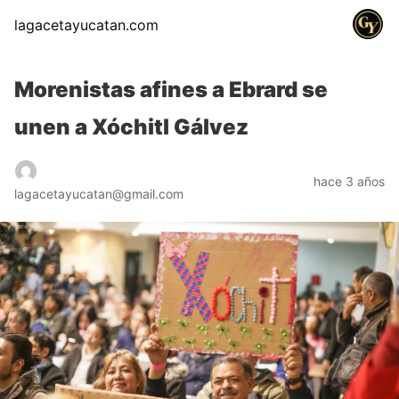
lagacetayucatan.com
Morenistas afines a Ebrard se
unen a Xóchitl Gálvez
hace 3 años
lagacetayucatan@gmail.com