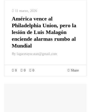
11 marzo, 2026
América vence al
Philadelphia Union, pero la
lesión de Luis Malagón
enciende alarmas rumbo al
Mundial
By
lagacetayucatan@gmail.com
0
0
0
Share