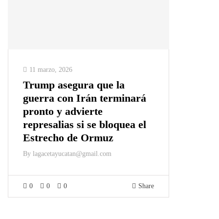
11 marzo, 2026
Trump asegura que la
guerra con Irán terminará
pronto y advierte
represalias si se bloquea el
Estrecho de Ormuz
By
lagacetayucatan@gmail.com
0
0
0
Share