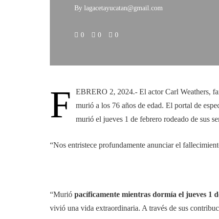
By
lagacetayucatan@gmail.com
0
0
0
F
EBRERO 2, 2024.- El actor Carl Weathers, fam
murió a los 76 años de edad. El portal de es
murió el jueves 1 de febrero rodeado de sus se
“Nos entristece profundamente anunciar el fallecimien
“Murió
pacíficamente mientras dormía el jueves 1 d
vivió una vida extraordinaria. A través de sus contribuci