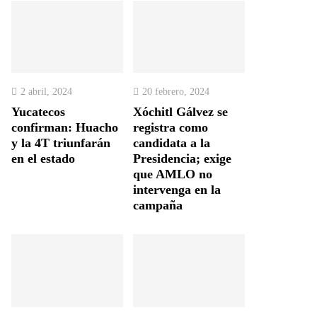
2 abril, 2024
20 febrero, 2024
Yucatecos
Xóchitl Gálvez se
confirman: Huacho
registra como
y la 4T triunfarán
candidata a la
en el estado
Presidencia; exige
que AMLO no
intervenga en la
campaña