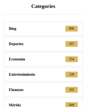
Categories
Blog
896
Deportes
207
Economía
254
Entretenimiento
139
Finanzas
102
Mérida
649