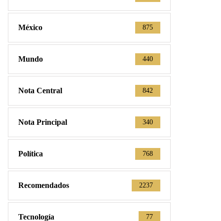
México
875
Mundo
440
Nota Central
842
Nota Principal
340
Política
768
Recomendados
2237
Tecnología
77