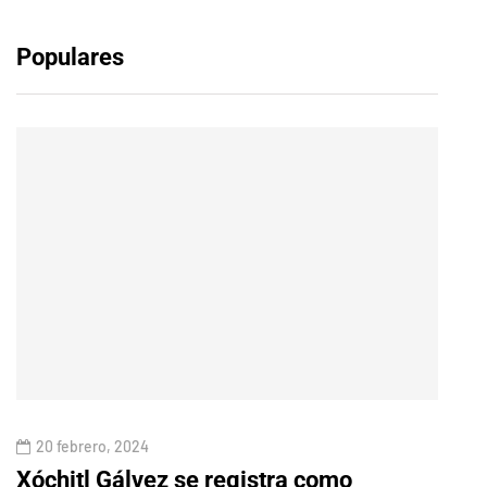
Populares
20 febrero, 2024
11 a
Xóchitl Gálvez se registra como
Muer