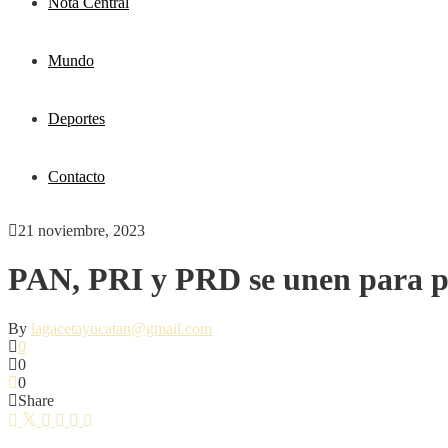
Nota Central
Mundo
Deportes
Contacto
21 noviembre, 2023
PAN, PRI y PRD se unen para pe
By
lagacetayucatan@gmail.com
0
0
0
Share