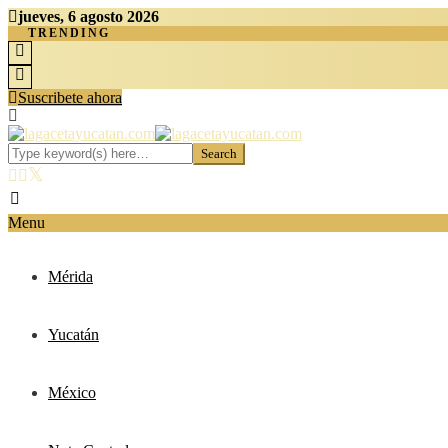
jueves, 6 agosto 2026
TRENDING
Suscribete ahora
Menu
Mérida
Yucatán
México