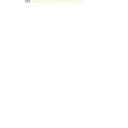
By
lagacetayucatan@gmail.com