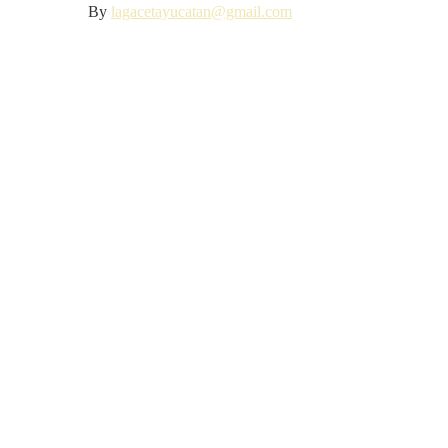
By
lagacetayucatan@gmail.com