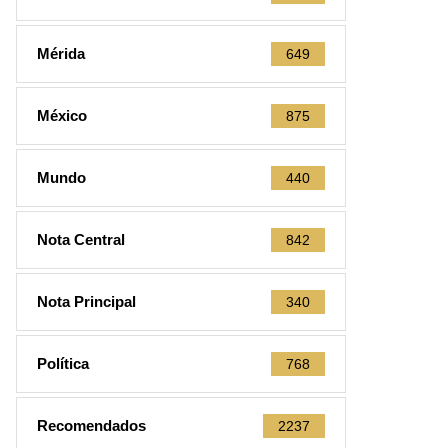
Mérida
649
México
875
Mundo
440
Nota Central
842
Nota Principal
340
Política
768
Recomendados
2237