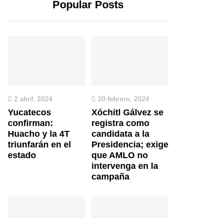
Popular Posts
2 abril, 2024
20 febrero, 2024
Yucatecos
Xóchitl Gálvez se
confirman:
registra como
Huacho y la 4T
candidata a la
triunfarán en el
Presidencia; exige
estado
que AMLO no
intervenga en la
campaña