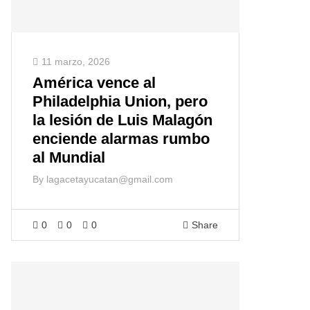
11 marzo, 2026
América vence al
Philadelphia Union, pero
la lesión de Luis Malagón
enciende alarmas rumbo
al Mundial
By
lagacetayucatan@gmail.com
0
0
0
Share