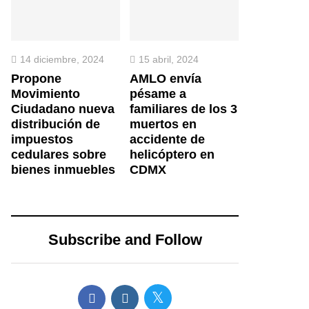
14 diciembre, 2024
15 abril, 2024
Propone
AMLO envía
Movimiento
pésame a
Ciudadano nueva
familiares de los 3
distribución de
muertos en
impuestos
accidente de
cedulares sobre
helicóptero en
bienes inmuebles
CDMX
Subscribe and Follow