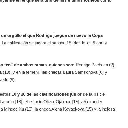
apoyarme en el que será uno de mis últimos torneos como
 un orgullo el que Rodrigo juegue de nuevo la Copa
. La calificación se jugará el sábado 18 (desde las 9 am) y
top ten” de ambas ramas, quienes son:
Rodrigo Pacheco (2),
ina (19), y en la femenil, las checas Laura Samsonova (6) y
vedo (9).
stos 10 y 20 de las clasificaciones junior de la ITF:
el
kamoto (18), el estonio Oliver Ojakaar (19) y Alexander
ica Mingge Xu (13), la checa Alena Kovackova (15) y la inglesa