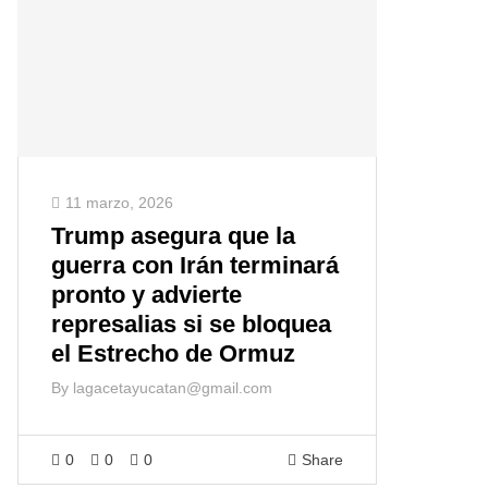
11 marzo, 2026
Trump asegura que la
guerra con Irán terminará
pronto y advierte
represalias si se bloquea
el Estrecho de Ormuz
By
lagacetayucatan@gmail.com
0
0
0
Share