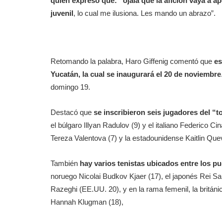
quien expresó que: “ojalá que la afición vaya a 
juvenil
, lo cual me ilusiona. Les mando un abrazo”.
Retomando la palabra, Haro Giffenig comentó que
es
Yucatán, la cual se inaugurará el 20 de noviembre
domingo 19.
Destacó que
se inscribieron seis jugadores del “
el búlgaro Illyan Radulov (9) y el italiano Federico C
Tereza Valentova (7) y la estadounidense Kaitlin Que
También
hay varios tenistas ubicados entre los pue
noruego Nicolai Budkov Kjaer (17), el japonés Rei Sa
Razeghi (EE.UU. 20), y en la rama femenil, la britán
Hannah Klugman (18),