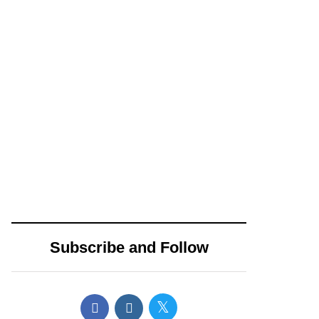
campaña
14 diciembre, 2024
15 abril, 2024
Propone
AMLO envía
Movimiento
pésame a
Ciudadano nueva
familiares de los 3
distribución de
muertos en
impuestos
accidente de
cedulares sobre
helicóptero en
Subscribe and Follow
bienes inmuebles
CDMX