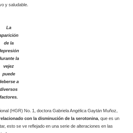
vo y saludable.
La
aparición
de la
depresión
durante la
vejez
puede
deberse a
diversos
factores.
egional (HGR) No. 1, doctora Gabriela Angélica Gaytán Muñoz,
relacionado con la disminución de la serotonina
, que es un
r, esto se ve reflejado en una serie de alteraciones en las