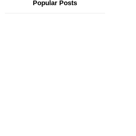
Popular Posts
2 abril, 2024
20 febrero, 2024
Yucatecos
Xóchitl Gálvez se
confirman:
registra como
Huacho y la 4T
candidata a la
triunfarán en el
Presidencia; exige
estado
que AMLO no
intervenga en la