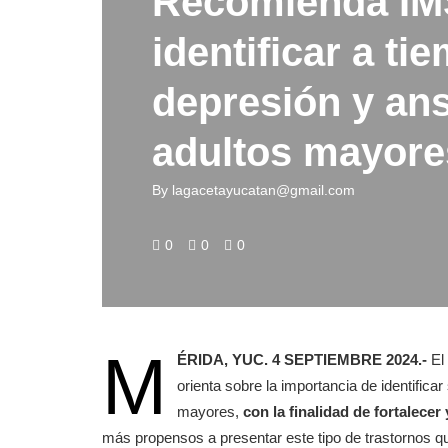
Recomienda IM
identificar a ti
depresión y an
adultos mayore
By
lagacetayucatan@gmail.com
0
0
0
M
ÉRIDA, YUC. 4 SEPTIEMBRE 2024.-
El
orienta sobre la importancia de identific
mayores,
con la finalidad de fortalecer
más propensos a presentar este tipo de trastornos q