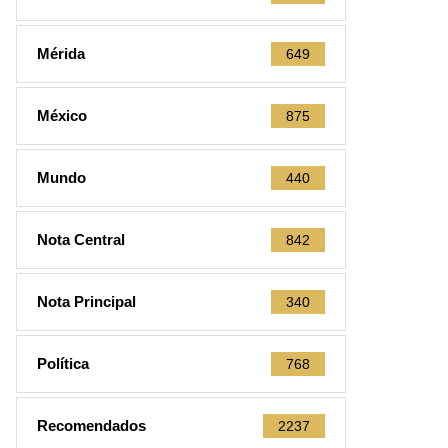
Mérida
649
México
875
Mundo
440
Nota Central
842
Nota Principal
340
Política
768
Recomendados
2237