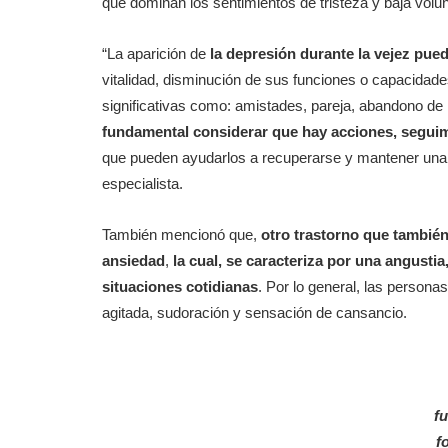
que dominan los sentimientos de tristeza y baja volun
“La aparición de
la depresión durante la vejez pue
vitalidad, disminución de sus funciones o capacidad
significativas como: amistades, pareja, abandono de l
fundamental considerar que hay acciones, seguim
que pueden ayudarlos a recuperarse y mantener una b
especialista.
También mencionó que,
otro trastorno que también
ansiedad
,
la cual, se caracteriza por una angusti
situaciones cotidianas
. Por lo general, las personas
agitada, sudoración y sensación de cansancio.
f
f