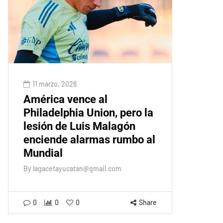
11 marzo, 2026
América vence al
Philadelphia Union, pero la
lesión de Luis Malagón
enciende alarmas rumbo al
Mundial
By
lagacetayucatan@gmail.com
0
0
0
Share