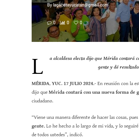
By
lagacetayucatan@gmail.com
0
0
0
L
a alcaldesa electa dijo que Mérida contará 
gente y dé resultado
MÉRIDA
,
YUC. 17 JULIO 2024.-
En reunión con la est
dijo que
Mérida contará con una nueva forma de 
ciudadano.
“Viene una manera diferente de hacer las cosas, pue
gente.
Lo he hecho a lo largo de mi vida, y lo seguir
de todos ustedes”, indicó.