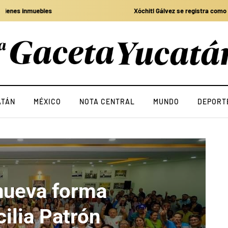
Xóchitl Gálvez se registra como candidata a la Presidencia; exige que AMLO
ATÁN
MÉXICO
NOTA CENTRAL
MUNDO
DEPORT
nueva forma
ilia Patrón