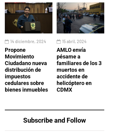
14 diciembre, 2024
15 abril, 2024
Propone
AMLO envía
Movimiento
pésame a
Ciudadano nueva
familiares de los 3
distribución de
muertos en
impuestos
accidente de
cedulares sobre
helicóptero en
bienes inmuebles
CDMX
Subscribe and Follow