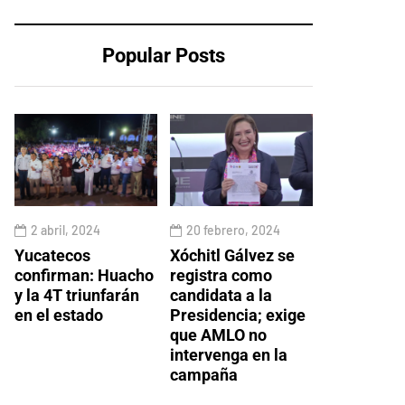
Popular Posts
2 abril, 2024
20 febrero, 2024
Yucatecos
Xóchitl Gálvez se
confirman: Huacho
registra como
y la 4T triunfarán
candidata a la
en el estado
Presidencia; exige
que AMLO no
intervenga en la
campaña