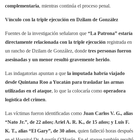
complementaria
, mientras continúa el proceso penal.
Vínculo con la triple ejecución en Dzilam de González
Fuentes de la investigación señalaron que
“La Patrona” estaría
directamente relacionada con la triple ejecución
registrada en
un rancho de Dzilam de González, donde
tres personas fueron
asesinadas y un menor resultó gravemente herido
.
Las indagatorias apuntan a que
la imputada habría viajado
desde Quintana Roo a Yucatán para trasladar las armas
utilizadas en el ataque
, lo que la colocaría como
operadora
logística del crimen
.
Las víctimas fueron identificadas como
Juan Carlos V. G., alias
“Nato Jr.”, de 22 años; Ariel A. R. K., de 15 años; y Luis F.
K. T., alias “El Gary”, de 30 años
, quien falleció horas después
en el Hospital Dr. Agustín O’Horán. En el ataque también resultó