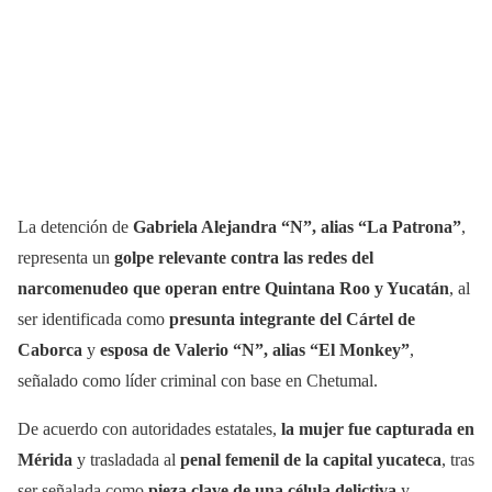
La detención de
Gabriela Alejandra “N”, alias “La Patrona”
,
representa un
golpe relevante contra las redes del
narcomenudeo que operan entre Quintana Roo y Yucatán
, al
ser identificada como
presunta integrante del Cártel de
Caborca
y
esposa de Valerio “N”, alias “El Monkey”
,
señalado como líder criminal con base en Chetumal.
De acuerdo con autoridades estatales,
la mujer fue capturada en
Mérida
y trasladada al
penal femenil de la capital yucateca
, tras
ser señalada como
pieza clave de una célula delictiva
y