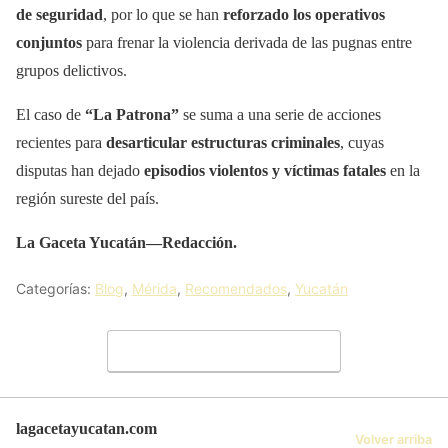
de seguridad
, por lo que se han
reforzado los operativos
conjuntos
para frenar la violencia derivada de las pugnas entre
grupos delictivos.
El caso de
“La Patrona”
se suma a una serie de acciones
recientes para
desarticular estructuras criminales
, cuyas
disputas han dejado
episodios violentos y víctimas fatales
en la
región sureste del país.
La Gaceta Yucatán—Redacción.
Categorías:
Blog
,
Mérida
,
Recomendados
,
Yucatán
Deja un comentario
lagacetayucatan.com
Volver arriba