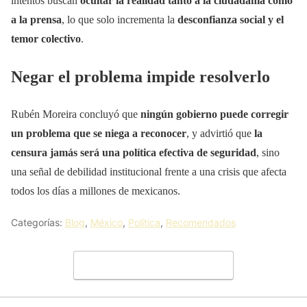
intentos buscan
ocultar la realidad tanto a la ciudadanía como
a la prensa
, lo que solo incrementa la
desconfianza social y el
temor colectivo
.
Negar el problema impide resolverlo
Rubén Moreira concluyó que
ningún gobierno puede corregir
un problema que se niega a reconocer
, y advirtió que
la
censura jamás será una política efectiva de seguridad
, sino
una señal de debilidad institucional frente a una crisis que afecta
todos los días a millones de mexicanos.
Categorías:
Blog
,
México
,
Política
,
Recomendados
Deja un comentario