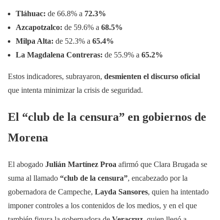
Tláhuac:
de 66.8% a
72.3%
Azcapotzalco:
de 59.6% a
68.5%
Milpa Alta:
de 52.3% a
65.4%
La Magdalena Contreras:
de 55.9% a
65.2%
Estos indicadores, subrayaron,
desmienten el discurso oficial
que intenta minimizar la crisis de seguridad.
El “club de la censura” en gobiernos de
Morena
El abogado
Julián Martínez Proa
afirmó que Clara Brugada se
suma al llamado
“club de la censura”
, encabezado por la
gobernadora de Campeche,
Layda Sansores
, quien ha intentado
imponer controles a los contenidos de los medios, y en el que
también figura la gobernadora de
Veracruz
, quien llegó a