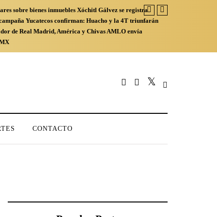
ares sobre bienes inmuebles
Xóchitl Gálvez se registra
a campaña
Yucatecos confirman: Huacho y la 4T triunfarán
ador de Real Madrid, América y Chivas
AMLO envía
CDMX
RTES
CONTACTO