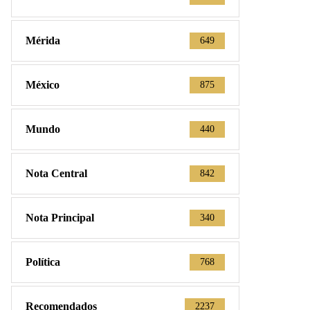
Mérida
649
México
875
Mundo
440
Nota Central
842
Nota Principal
340
Política
768
Recomendados
2237