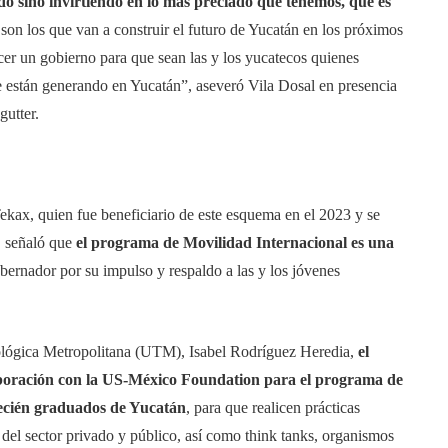
o sino invirtiendo en lo más preciado que tenemos, que es
 son los que van a construir el futuro de Yucatán en los próximos
cer un gobierno para que sean las y los yucatecos quienes
 están generando en Yucatán”, aseveró Vila Dosal en presencia
utter.
ekax, quien fue beneficiario de este esquema en el 2023 y se
, señaló que
el programa de Movilidad Internacional es una
obernador por su impulso y respaldo a las y los jóvenes
nológica Metropolitana (UTM), Isabel Rodríguez Heredia,
el
aboración con la US-México Foundation para el programa de
recién graduados de Yucatán
, para que realicen prácticas
 del sector privado y público, así como think tanks, organismos