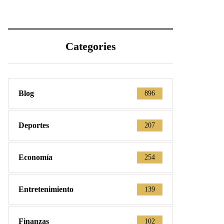
Categories
Blog
896
Deportes
207
Economía
254
Entretenimiento
139
Finanzas
102