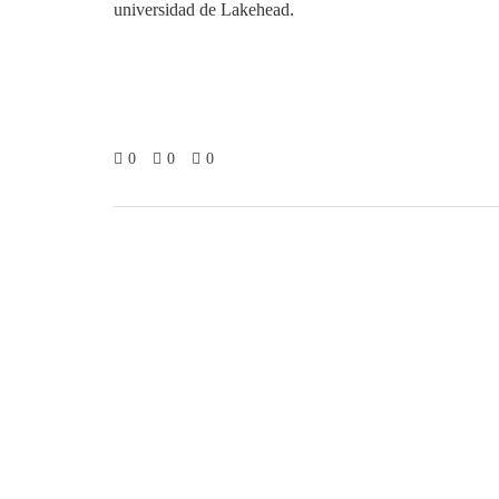
universidad de Lakehead.
0
0
0