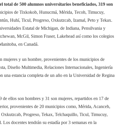
 total de 500 alumnos universitarios beneficiados, 319 son
unicipios de Tixkokob, Hunucmá, Mérida, Tecoh, Timucuy,
tún, Huhí, Ticul, Progreso, Oxkutzcab, Izamal, Peto y Tekax.
universidades Estatal de Michigan, de Indiana, Pensilvania y
tchewan, McGil, Simon Fraser, Lakehead así como los colegios
Manitoba, en Canadá.
son mujeres y un hombre, provenientes de los municipios de
ista, Diseño Multimedia, Relaciones Internacionales, Ingeniería
con una estancia completa de un año en la Universidad de Regina
19 de ellos son hombres y 31 son mujeres, repartidos en 17 de
perior, provenientes de 20 municipios como, Mérida, Acanceh,
Oxkutzcab, Progreso, Tekax, Telchaquillo, Ticul, Timucuy,
Los docentes tendrán su estadía por 3 semanas en la