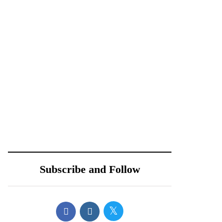
campaña
14 diciembre, 2024
15 abril, 2024
Propone
AMLO envía
Movimiento
pésame a familiares
Ciudadano nueva
de los 3 muertos en
distribución de
accidente de
impuestos cedulares
helicóptero en
sobre bienes
CDMX
Subscribe and Follow
inmuebles