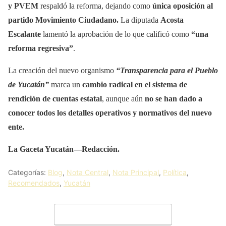
y PVEM
respaldó la reforma, dejando como
única oposición al
partido Movimiento Ciudadano.
La diputada
Acosta
Escalante
lamentó la aprobación de lo que calificó como
“una
reforma regresiva”
.
La creación del nuevo organismo
“Transparencia para el Pueblo
de Yucatán”
marca un
cambio radical en el sistema de
rendición de cuentas estatal
, aunque aún
no se han dado a
conocer todos los detalles operativos y normativos del nuevo
ente.
La Gaceta Yucatán—Redacción.
Categorías:
Blog
,
Nota Central
,
Nota Principal
,
Política
,
Recomendados
,
Yucatán
Deja un comentario