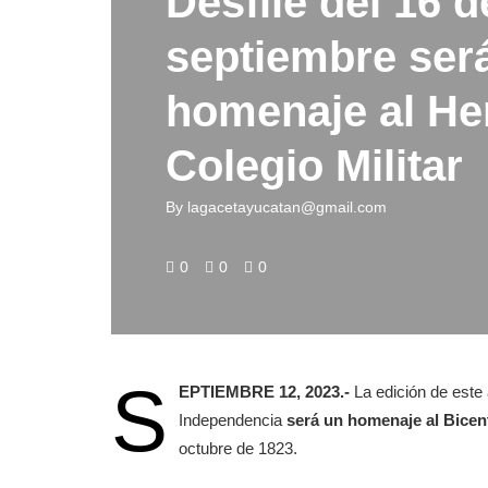
Desfile del 16 d
septiembre ser
homenaje al He
Colegio Militar
By
lagacetayucatan@gmail.com
0
0
0
S
EPTIEMBRE 12, 2023.-
La edición de este a
Independencia
será un homenaje al Bicent
octubre de 1823.