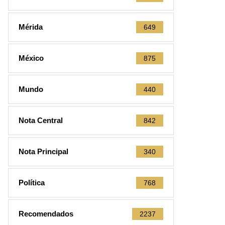
Mérida
649
México
875
Mundo
440
Nota Central
842
Nota Principal
340
Política
768
Recomendados
2237