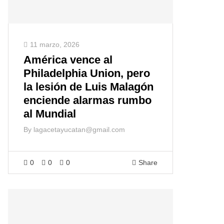
11 marzo, 2026
América vence al
Philadelphia Union, pero
la lesión de Luis Malagón
enciende alarmas rumbo
al Mundial
By
lagacetayucatan@gmail.com
0
0
0
Share