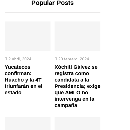
Popular Posts
2 abril, 2024
20 febrero, 2024
Yucatecos
Xóchitl Gálvez se
confirman:
registra como
Huacho y la 4T
candidata a la
triunfarán en el
Presidencia; exige
estado
que AMLO no
intervenga en la
campaña