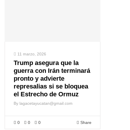
11 marzo, 2026
Trump asegura que la
guerra con Irán terminará
pronto y advierte
represalias si se bloquea
el Estrecho de Ormuz
By
lagacetayucatan@gmail.com
0
0
0
Share