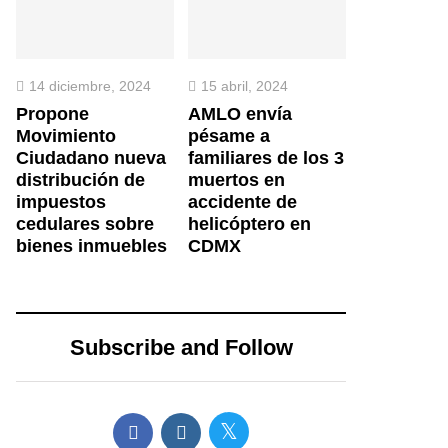
14 diciembre, 2024
15 abril, 2024
Propone
AMLO envía
Movimiento
pésame a
Ciudadano nueva
familiares de los 3
distribución de
muertos en
impuestos
accidente de
cedulares sobre
helicóptero en
bienes inmuebles
CDMX
Subscribe and Follow