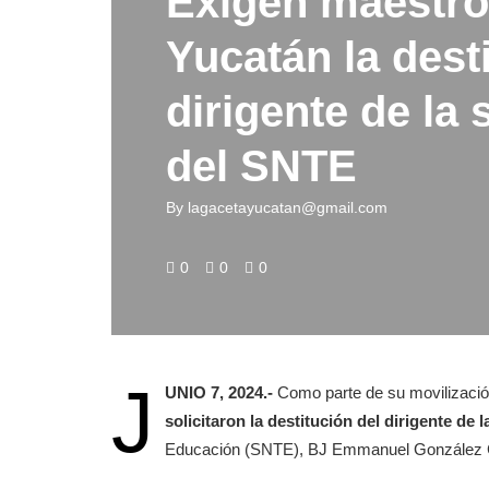
Exigen maestro
Yucatán la dest
dirigente de la 
del SNTE
By
lagacetayucatan@gmail.com
0
0
0
J
UNIO 7, 2024.-
Como parte de su movilizació
solicitaron la destitución del dirigente de 
Educación (SNTE), BJ Emmanuel González 