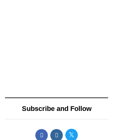
campaña
14 diciembre, 2024
15 abril, 2024
Propone
AMLO envía
Movimiento
pésame a
Ciudadano nueva
familiares de los 3
distribución de
muertos en
impuestos
accidente de
cedulares sobre
helicóptero en
Subscribe and Follow
bienes inmuebles
CDMX