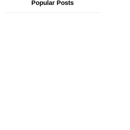
Popular Posts
2 abril, 2024
20 febrero, 2024
Yucatecos
Xóchitl Gálvez se
confirman:
registra como
Huacho y la 4T
candidata a la
triunfarán en el
Presidencia; exige
estado
que AMLO no
intervenga en la