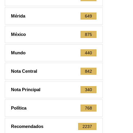
Mérida
649
México
875
Mundo
440
Nota Central
842
Nota Principal
340
Política
768
Recomendados
2237