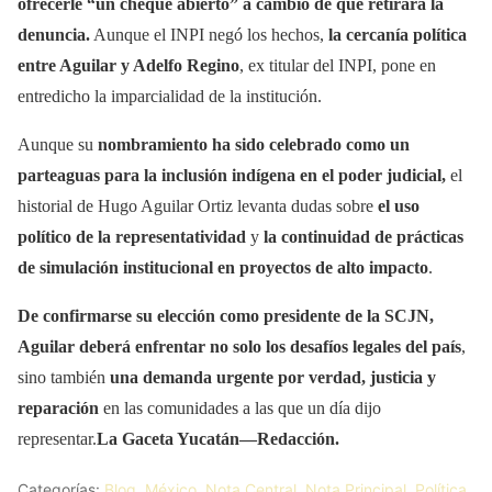
ofrecerle “un cheque abierto” a cambio de que retirara la
denuncia.
Aunque el INPI negó los hechos,
la cercanía política
entre Aguilar y Adelfo Regino
, ex titular del INPI, pone en
entredicho la imparcialidad de la institución.
Aunque su
nombramiento ha sido celebrado como un
parteaguas para la inclusión indígena en el poder judicial,
el
historial de Hugo Aguilar Ortiz levanta dudas sobre
el uso
político de la representatividad
y
la continuidad de prácticas
de simulación institucional en proyectos de alto impacto
.
De confirmarse su elección como presidente de la SCJN,
Aguilar deberá enfrentar
no solo los desafíos legales del país
,
sino también
una demanda urgente por verdad, justicia y
reparación
en las comunidades a las que un día dijo
representar.
La Gaceta Yucatán—Redacción.
Categorías:
Blog
,
México
,
Nota Central
,
Nota Principal
,
Política
,