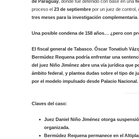
de Paraguay
, donde fue detenido con base en una
f
proceso el
23 de septiembre
por un juez de control, 
tres meses para la investigación complementaria
.
Una posible condena de 158 años… ¿pero con pro
El fiscal general de Tabasco
,
Óscar Tonatiuh Váz
Bermúdez Requena podría enfrentar una sentencia
del juez Niño Jiménez
abre una vía jurídica que p
ámbito federal
,
y plantea dudas sobre el tipo de 
por el modelo impulsado desde Palacio Nacional.
Claves del caso:
Juez Daniel Niño Jiménez
otorga suspensión
organizada.
Bermúdez Requena permanece en el Altiplan