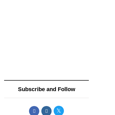
campaña
14 diciembre, 2024
15 abril, 2024
Propone
AMLO envía
Movimiento
pésame a
Ciudadano nueva
familiares de los 3
distribución de
muertos en
impuestos
accidente de
cedulares sobre
helicóptero en
Subscribe and Follow
bienes inmuebles
CDMX