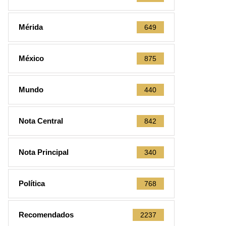
Mérida
649
México
875
Mundo
440
Nota Central
842
Nota Principal
340
Política
768
Recomendados
2237