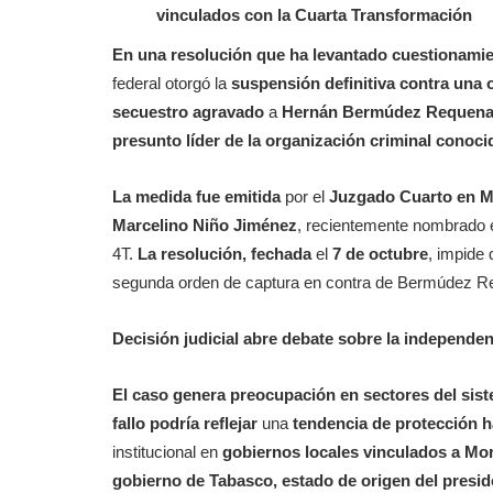
vinculados con la Cuarta Transformación
En una resolución que ha levantado cuestionamie
federal otorgó la
suspensión definitiva contra una
secuestro agravado
a
Hernán Bermúdez Requen
presunto líder de la organización criminal cono
La medida fue emitida
por el
Juzgado Cuarto en Ma
Marcelino Niño Jiménez
, recientemente nombrado en
4T.
La resolución, fechada
el
7 de octubre
, impide 
segunda orden de captura en contra de Bermúdez R
Decisión judicial abre debate sobre la independen
El caso genera preocupación en sectores del siste
fallo podría reflejar
una
tendencia de protección ha
institucional en
gobiernos locales vinculados a Mo
gobierno de Tabasco, estado de origen del presi