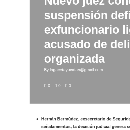
Nuevo juez con
suspensión defi
exfuncionario l
acusado de del
organizada
By
lagacetayucatan@gmail.com
0
0
0
Hernán Bermúdez, exsecretario de Seguridad
señalamientos; la decisión judicial genera 