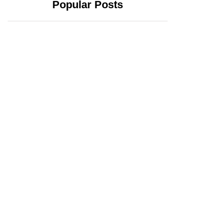
Popular Posts
2 abril, 2024
20 febrero, 2024
Yucatecos
Xóchitl Gálvez se
confirman:
registra como
Huacho y la 4T
candidata a la
triunfarán en el
Presidencia; exige
estado
que AMLO no
intervenga en la