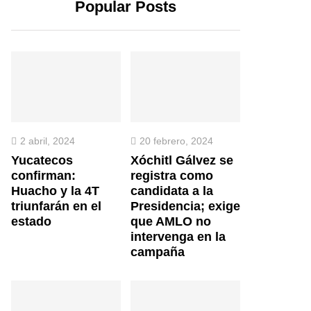
Popular Posts
2 abril, 2024
20 febrero, 2024
Yucatecos
Xóchitl Gálvez se
confirman:
registra como
Huacho y la 4T
candidata a la
triunfarán en el
Presidencia; exige
estado
que AMLO no
intervenga en la
campaña