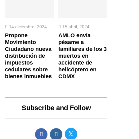
14 diciembre, 2024
15 abril, 2024
Propone
AMLO envía
Movimiento
pésame a
Ciudadano nueva
familiares de los 3
distribución de
muertos en
impuestos
accidente de
cedulares sobre
helicóptero en
bienes inmuebles
CDMX
Subscribe and Follow