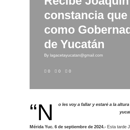
Recibe Joaquín
constancia que 
como Gobernad
de Yucatán
By
lagacetayucatan@gmail.com
0
0
0
“N
o les voy a fallar y estaré a la alt
yuca
Mérida Yuc. 6 de septiembre de 2024.-
Esta tarde 