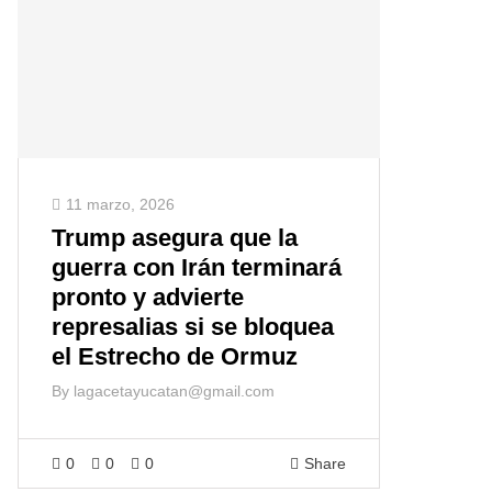
11 marzo, 2026
Trump asegura que la
guerra con Irán terminará
pronto y advierte
represalias si se bloquea
el Estrecho de Ormuz
By
lagacetayucatan@gmail.com
0
0
0
Share