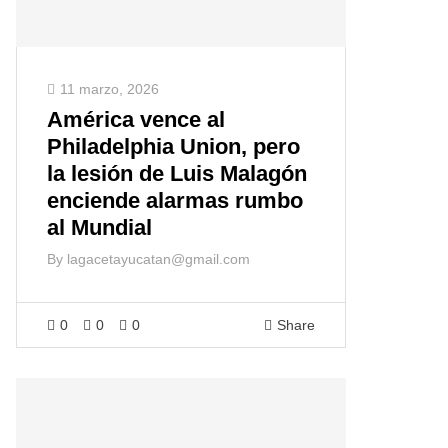
11 marzo, 2026
América vence al
Philadelphia Union, pero
la lesión de Luis Malagón
enciende alarmas rumbo
al Mundial
By
lagacetayucatan@gmail.com
0
0
0
Share