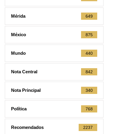
Mérida
649
México
875
Mundo
440
Nota Central
842
Nota Principal
340
Política
768
Recomendados
2237