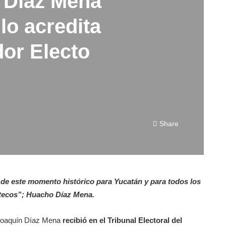
 Díaz Mena
lo acredita
or Electo
Share
ura de este momento histórico para Yucatán y para todos los
tecos”; Huacho Díaz Mena.
Joaquín Díaz Mena
recibió en el Tribunal Electoral del