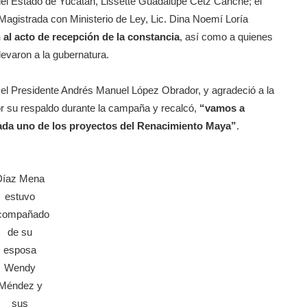
 del Estado de Yucatán, Lissette Guadalupe Cetz Canché; el
Magistrada con Ministerio de Ley, Lic. Dina Noemí Loría
 al acto de recepción de la constancia
, así como a quienes
llevaron a la gubernatura.
a el Presidente Andrés Manuel López Obrador, y agradeció a la
r su respaldo durante la campaña y recalcó,
“vamos a
ada uno de los proyectos del Renacimiento Maya”
.
Díaz Mena
estuvo
compañado
de su
esposa
Wendy
Méndez y
sus