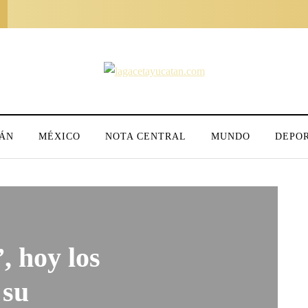
ÁN
MÉXICO
NOTA CENTRAL
MUNDO
DEPO
, hoy los
 su