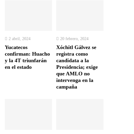
2 abril, 2024
20 febrero, 2024
Yucatecos
Xóchitl Gálvez se
confirman: Huacho
registra como
y la 4T triunfarán
candidata a la
en el estado
Presidencia; exige
que AMLO no
intervenga en la
campaña