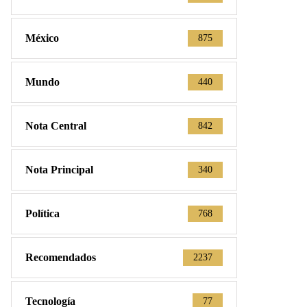
México
875
Mundo
440
Nota Central
842
Nota Principal
340
Política
768
Recomendados
2237
Tecnología
77