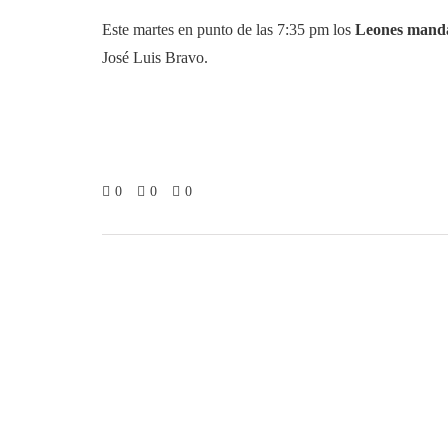
Este martes en punto de las 7:35 pm los
Leones manda
José Luis Bravo.
0
0
0