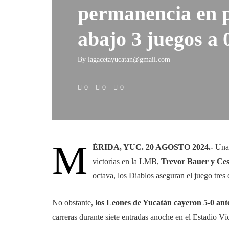
permanencia en p
abajo 3 juegos a 
By
lagacetayucatan@gmail.com
0
0
0
M
ÉRIDA, YUC. 20 AGOSTO 2024.-
Una 
victorias en la LMB,
Trevor Bauer y Ces
octava, los Diablos aseguran el juego tres 
No obstante,
los Leones de Yucatán cayeron 5-0 ant
carreras durante siete entradas anoche en el Estadio V