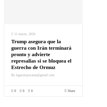
11 marzo, 2026
Trump asegura que la
guerra con Irán terminará
pronto y advierte
represalias si se bloquea el
Estrecho de Ormuz
By
lagacetayucatan@gmail.com
0
0
0
Share