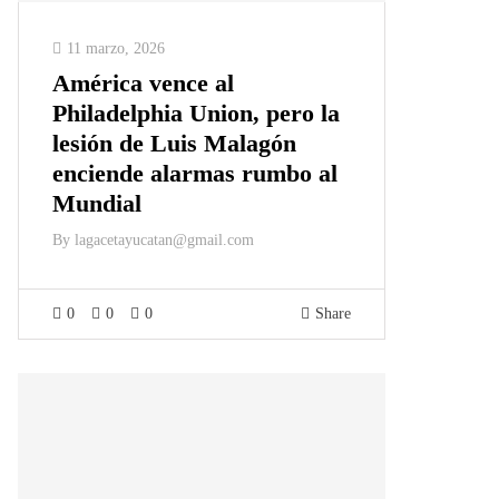
11 marzo, 2026
América vence al
Philadelphia Union, pero la
lesión de Luis Malagón
enciende alarmas rumbo al
Mundial
By
lagacetayucatan@gmail.com
0
0
0
Share