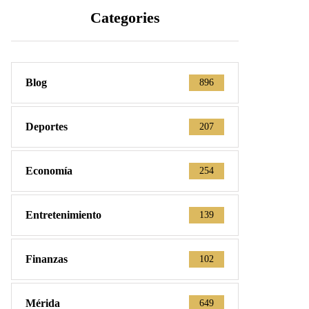
Categories
Blog
896
Deportes
207
Economía
254
Entretenimiento
139
Finanzas
102
Mérida
649